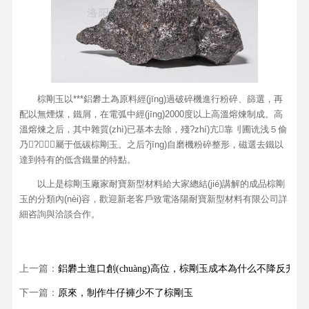
棕剛玉以***鋁礬土為原料經(jīng)過破碎機進行粉碎、篩選，再
配以無煙煤，鐵屑，在電弧中經(jīng)2000度以上高溫熔煉制成。高
溫熔煉之后，其中雜質(zhì)已基本去除，殘?zhí)亢靠刂圃诜浅５偷
乃?，屬于低碳棕剛玉。之后?jīng)自磨機粉碎整形，磁選去鐵以
達到特有的低含鐵量的特點。
以上是棕剛玉廠家耐寶新型材料給大家總結(jié)講解的成品棕剛
玉的分類內(nèi)容，歡迎新老客戶致電洛陽耐寶新型材料有限公司詳
細咨詢與洽談合作。
上一篇：
鋁礬土進口創(chuàng)高位，棕剛玉成本為什么不降反升？
下一篇：
原來，制作牛仔褲少不了棕剛玉